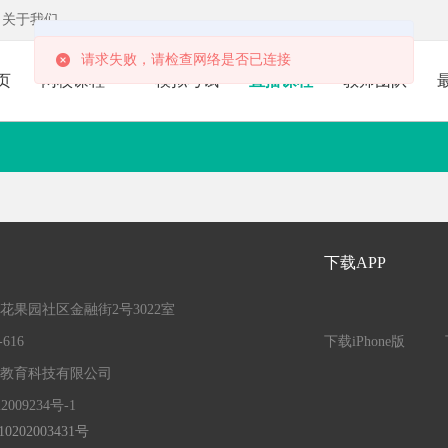
关于我们
Error: Network Error
请求失败，请检查网络是否已连接
页
网校课程
模拟考试
直播课程
教师团队
下载APP
果园社区金融街2号3022室
616
下载iPhone版
教育科技有限公司
009234号-1
0202003431号