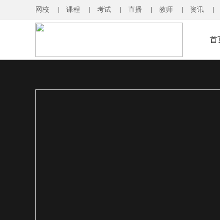
网校
|
课程
|
考试
|
直播
|
教师
|
资讯
|
首